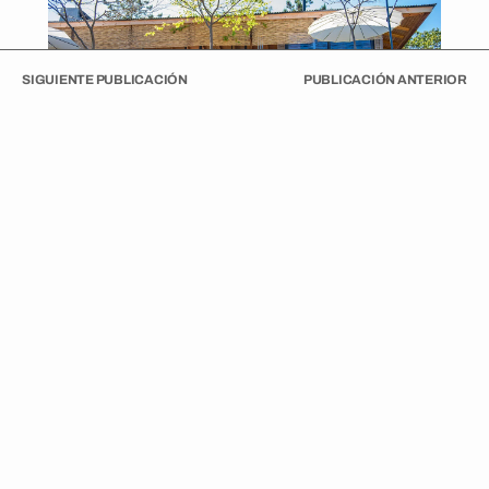
SIGUIENTE PUBLICACIÓN
PUBLICACIÓN ANTERIOR
El primer paso de este proyecto partió hace casi 10 años,
cuando uno de los dueños —con profundos
conocimientos en paisajismo— decidió intervenir el
parque existente, alrededor de dos hectáreas que
renovó, limpió y a la que le sumó lagunas, pasarelas y
especies como iris japoneses y nalcas, entre muchas
más.
La segunda parte era hacer realidad la idea de tener una
casa. Para ello, se contactaron con el arquitecto Rodrigo
Amunátegui, quien supo interpretar a la perfección la idea