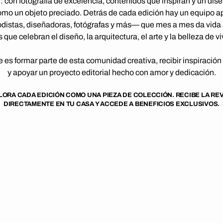
: con fotografía de excelencia, contenidos que inspiran y un dis
como un objeto preciado. Detrás de cada edición hay un equipo 
distas, diseñadoras, fotógrafas y más— que mes a mes da vida 
 que celebran el diseño, la arquitectura, el arte y la belleza de viv
e es formar parte de esta comunidad creativa, recibir inspiración
y apoyar un proyecto editorial hecho con amor y dedicación.
LORA CADA EDICIÓN COMO UNA PIEZA DE COLECCIÓN. RECIBE LA REV
DIRECTAMENTE EN TU CASA Y ACCEDE A BENEFICIOS EXCLUSIVOS.