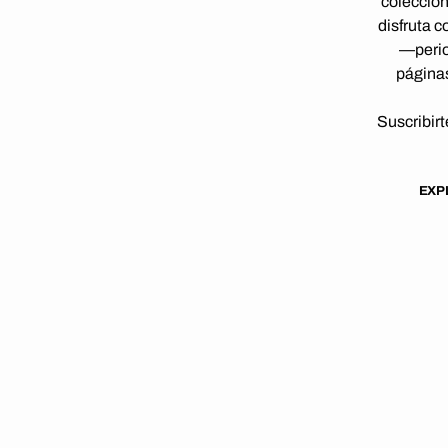
colección
disfruta 
—perio
páginas
Suscribirt
EXP