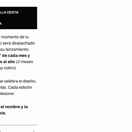
el
medio
A LA CESTA
2
en
la
A
vista
de
al momento de tu
galería
ro será despachado
 su lanzamiento.
1° de cada mes y
s al año
(2 meses
ay cobro).
e celebra el diseño,
 vida. Cada edición
atesorar.
 el nombre y la
sta.