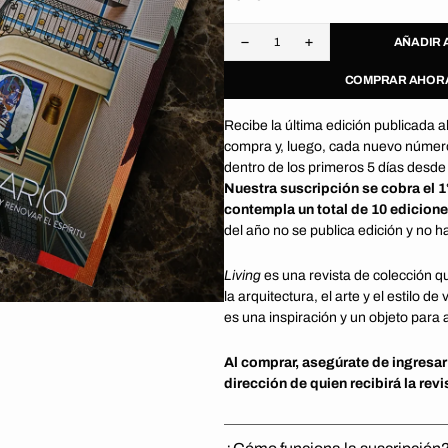
io
AÑADIR 
Disminuir
Aumentar
cantidad
cantidad
COMPRAR AHOR
para
para
a
Suscripción
Suscripción
Living
Living
Recibe la última edición publicada 
ría
|
|
compra y, luego, cada nuevo núme
Indefinida
Indefinida
-
-
dentro de los primeros 5 días desde
Pago
Pago
Nuestra suscripción se cobra el 
Mensual
Mensual
contempla un total de 10 edicione
Automático
Automático
del año no se publica edición y no h
Living
es una revista de colección qu
la arquitectura, el arte y el estilo de
es una inspiración y un objeto para 
Al comprar, asegúrate de ingresar
dirección de quien recibirá la revi