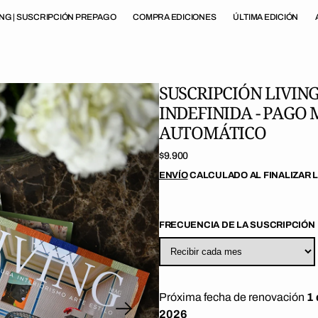
ING | SUSCRIPCIÓN PREPAGO
COMPRA EDICIONES
ÚLTIMA EDICIÓN
SUSCRIPCIÓN LIVING
INDEFINIDA - PAGO
AUTOMÁTICO
Precio
$9.900
regular
ENVÍO
CALCULADO AL FINALIZAR 
FRECUENCIA DE LA SUSCRIPCIÓN
Próxima fecha de renovación
1 
r
2026