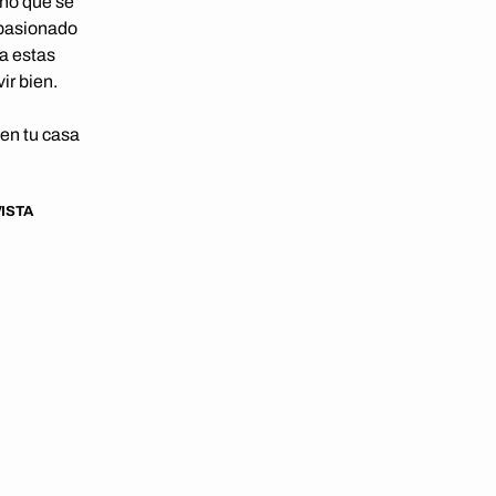
eño que se
apasionado
a estas
ir bien.
 en tu casa
ISTA