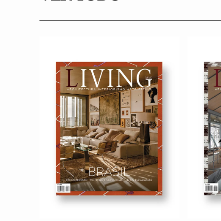
Revista
Revista
Living
Living
33
32