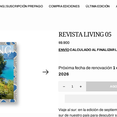
ING | SUSCRIPCIÓN PREPAGO
COMPRA EDICIONES
ÚLTIMA EDICIÓN
REVISTA LIVING 05
Precio
$9.900
regular
ENVÍO
CALCULADO AL FINALIZAR 
Próxima fecha de renovación
1 
r
2026
io
AGO
Disminuir
Aumentar
cantidad
cantidad
para
para
a
Revista
Revista
Living
Living
ría
Viaje al sur: en la edición de septie
05
05
sur de nuestro país para descubrir 