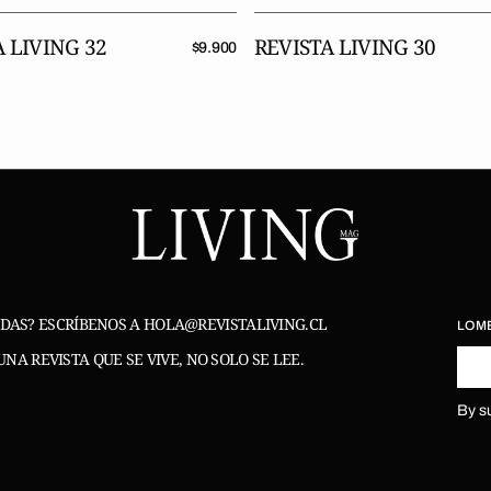
 LIVING 32
REVISTA LIVING 30
Precio
$9.900
regular
DAS? ESCRÍBENOS A HOLA@REVISTALIVING.CL
LO M
UNA REVISTA QUE SE VIVE, NO SOLO SE LEE.
C
By s