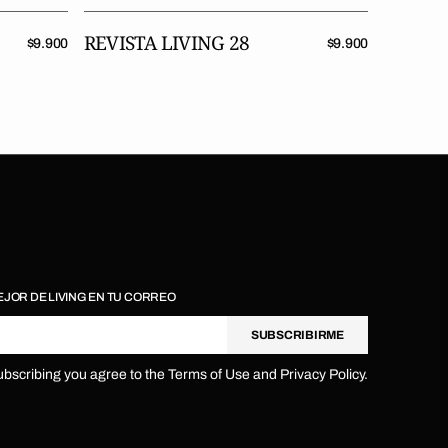
REVISTA LIVING 28
REVIST
Precio
$9.900
Precio
$9.900
regular
regular
EJOR DE LIVING EN TU CORREO
orreo electrónico
SUBSCRIBIRME
ubscribing you agree to the Terms of Use and Privacy Policy.