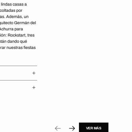
 lindas casas a
scoltadas por
das. Además, un
rquitecto Germán del
 Achurra para
ión: Rockstart, tres
stán dando qué
ar nuestras fiestas
VER MÁS