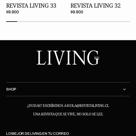
REVISTA LIVING 33
REVISTA LIVING 32
Precio
$9.900
Precio
$9.900
regular
regular
SHOP
¿DUDAS? ESCRÍBENOS A HOLA@REVISTALIVING.CL
UNA REVISTA QUE SE VIVE, NO SOLO SE LEE.
LO MEJOR DE LIVING EN TU CORREO