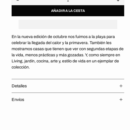
Disminuir
Aumen
cantidad
cantid
AÑADIR A LA CESTA
para
para
Revista
Revist
Living
Living
15
15
En la nueva edición de octubre nos fuimos a la playa para
celebrar la llegada del calor y la primavera. También les
mostramos casas que tienen que ver con segundas etapas de
la vida, menos prácticas y más gozadas. Y, como siempre en
Living, jardín, cocina, arte y, estilo de vida en un ejemplar de
colección.
Detalles
Envíos