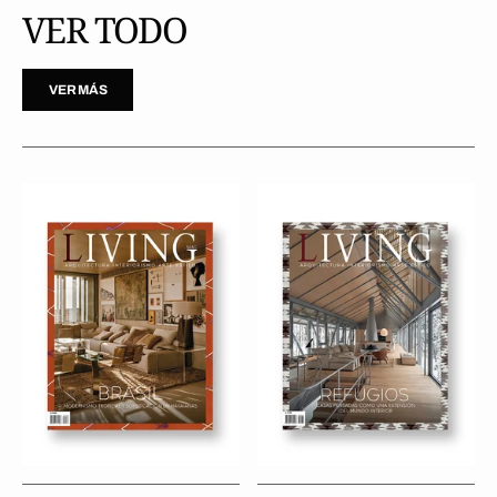
VER TODO
VER MÁS
Revista
Revista
Living
Living
33
32