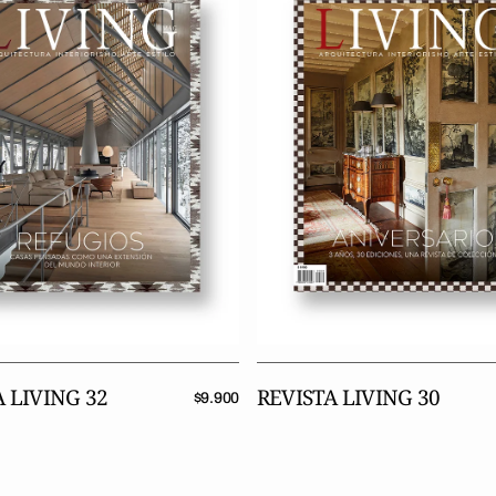
30
 LIVING 32
REVISTA LIVING 30
Precio
$9.900
regular