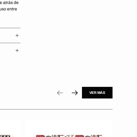
e atrás de
fuso entre
VER MÁS
Revista
Revista
Living
Living