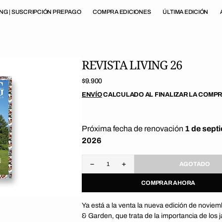
ING | SUSCRIPCIÓN PREPAGO
COMPRA EDICIONES
ÚLTIMA EDICIÓN
REVISTA LIVING 26
Precio
$9.900
regular
ENVÍO
CALCULADO AL FINALIZAR LA COMPR
Próxima fecha de renovación
1 de sept
2026
AGOTADO
Disminuir
Aumentar
cantidad
cantidad
COMPRAR AHORA
para
para
Revista
Revista
Living
Living
Ya está a la venta la nueva edición de novie
26
26
& Garden, que trata de la importancia de los 