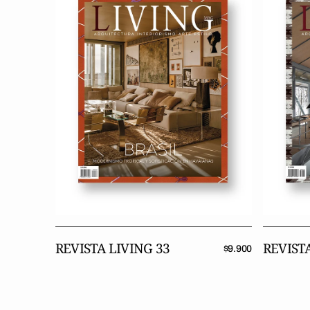
33
32
REVISTA LIVING 33
REVISTA
Precio
$9.900
regular