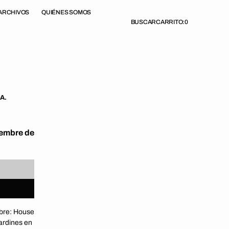
ARCHIVOS
QUIÉNES SOMOS
BUSCAR
CARRITO:
0
A.
iembre de
mbre: House
jardines en