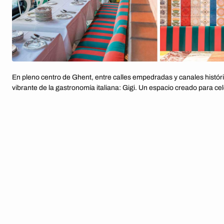
En pleno centro de Ghent, entre calles empedradas y canales histór
vibrante de la gastronomía italiana: Gigi. Un espacio creado para ce
formas:
per amare e innamorarsi
. Y para darle vida visual a esa filos
Philippe Demeyer, un decorador con un enfoque tan explosivo como
Jean-Philippe concibe cada proyecto como un plato: selecciona los 
formas, colores y materiales— con la intuición de un chef. “Nuestro
refrigerador lleno de cosas que me apasionan. Cuando llega un clie
juntos”, dice. En este caso, el encargo era claro: llevar el espíritu de
nivel superior.
El resultado es exuberante y vibrante. Columnas envueltas como n
con baldosas en homenaje a Gucci, guiños a la aerolínea Alitalia, es
encajes napolitanos, alfombras que abrazan paredes y techos, refe
barra revestida en mármol que remata con una Medusa inspirada en