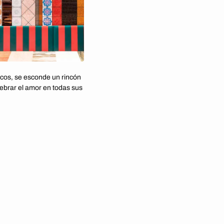
icos, se esconde un rincón
lebrar el amor en todas sus
ofía, el elegido fue Jean-
 elegante.
ingredientes —texturas,
 estudio es como un
nte, cocinamos algo
l escapismo italiano a un
udos venecianos, techos
culturas neoclásicas,
rencias al
limoncello
y una
 Versace. Cada rincón es