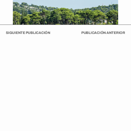
SIGUIENTE PUBLICACIÓN
PUBLICACIÓN ANTERIOR
En 2001, mi madre viajó a Croacia con sus hermanos.
Llevaban la carpeta repleta. Documentó cada parada: el
cementerio, la casa abandonada, la higuera. Era su
manera de revivir el pasado. Entender su historia le
ayudó a identificarse. Y también, a soñar.
Con ese mismo libro en la mochila decidí repetir el viaje.
Años después, con más edad y algo más de interés por
mis raíces. No sé croata. No sé decir ni “hola” ni “gracias”,
pero el pasaporte que ella gestionó tenía por fin un
propósito.