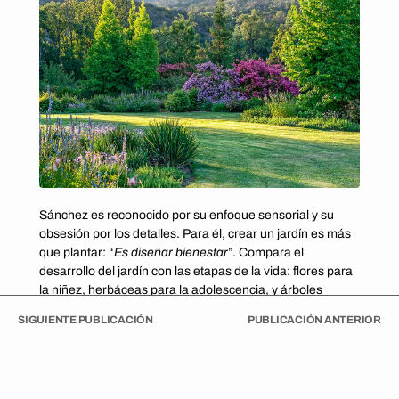
Sánchez es reconocido por su enfoque sensorial y su
obsesión por los detalles. Para él, crear un jardín es más
que plantar: “
Es diseñar bienestar
”. Compara el
desarrollo del jardín con las etapas de la vida: flores para
la niñez, herbáceas para la adolescencia, y árboles
robustos para la adultez. En la vejez, queda lo esencial.
SIGUIENTE PUBLICACIÓN
PUBLICACIÓN ANTERIOR
Ese fue precisamente el encargo de los propietarios: un
jardín cambiante, caminable y encantador, con un
otoño
protagónico
. El resultado: ocho mil metros cuadrados
con senderos sinuosos, un espejo de agua central,